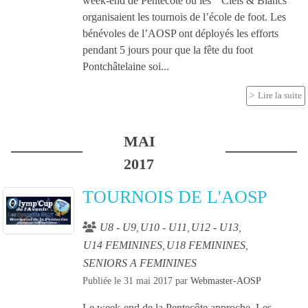
week-end de Pentecôte où les " Ciels & Blancs "
organisaient les tournois de l’école de foot. Les
bénévoles de l’AOSP ont déployés les efforts
pendant 5 jours pour que la fête du foot
Pontchâtelaine soi...
Lire la suite
MAI
2017
TOURNOIS DE L'AOSP
U8 - U9
U10 - U11
U12 - U13
U14 FEMININES
U18 FEMININES
SENIORS A FEMININES
Publiée le
31 mai 2017
par
Webmaster-AOSP
Le week-end de la Pentecôte approche. Les