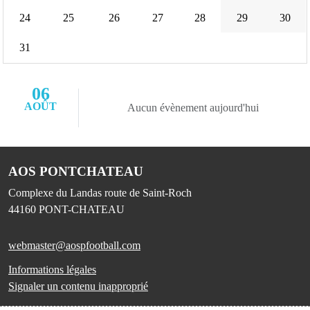
24
25
26
27
28
29
30
31
06
AOÛT
Aucun évènement aujourd'hui
AOS PONTCHATEAU
Complexe du Landas route de Saint-Roch
44160
PONT-CHATEAU
webmaster@aospfootball.com
Informations légales
Signaler un contenu inapproprié